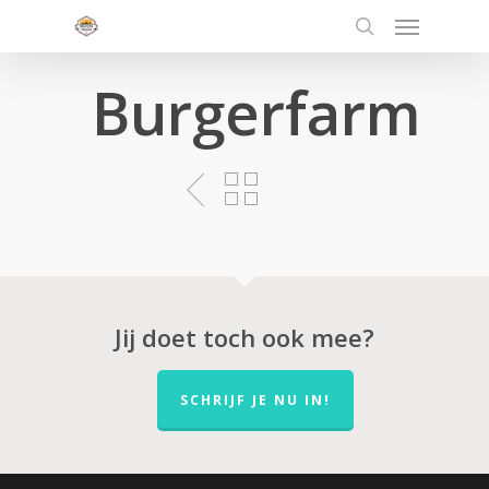
Menu
Skip
to
search
main
Burgerfarm
content
Jij doet toch ook mee?
SCHRIJF JE NU IN!